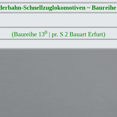
derbahn-Schnellzuglokomotiven ~ Baureihe 
0
(
Baureihe 13
| pr. S 2 Bauart Erfurt)