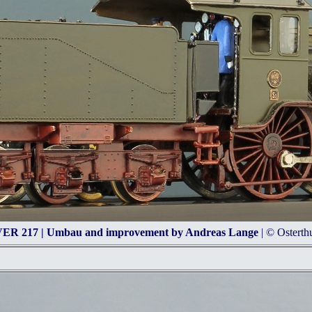
ER 217 | Umbau and improvement by Andreas Lange
| © Ostert