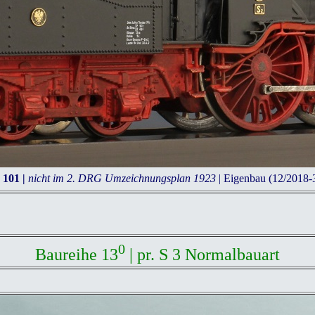
 101 |
nicht im 2. DRG Umzeichnungsplan 1923
| Eigenbau (12/2018-
0
Baureihe 13
| pr. S 3 Normalbauart